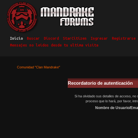
Inicio
Buscar
Discord
StarCitizen
Ingresar
Registrarse
Mensajes no leidos desde tu ultima visita
Comunidad "Clan Mandrake"
Recordatorio de autenticación
Si ha olvidado sus detalles de acceso, n
proceso que lo hará, por favor, in
Nombre de Usuario/Emai