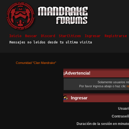
Inicio
Buscar
Discord
StarCitizen
Ingresar
Registrarse
Mensajes no leidos desde tu ultima visita
Comunidad "Clan Mandrake"
¡Advertencia!
Solamente usuarios re
Por favor ingresa abajo o haz clic
r
Ingresar
Usuari
Contraseñ
Duración de la sesión en minuto