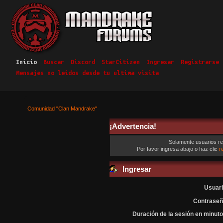
Inicio
Buscar
Discord
StarCitizen
Ingresar
Registrarse
Mensajes no leidos desde tu ultima visita
Comunidad "Clan Mandrake"
¡Advertencia!
Solamente usuarios re
Por favor ingresa abajo o haz clic
r
Ingresar
Usuari
Contraseñ
Duración de la sesión en minuto