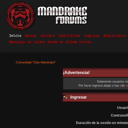
Inicio
Buscar
Discord
StarCitizen
Ingresar
Registrarse
Mensajes no leidos desde tu ultima visita
Comunidad "Clan Mandrake"
¡Advertencia!
Solamente usuarios re
Por favor ingresa abajo o haz clic
r
Ingresar
Usuari
Contraseñ
Duración de la sesión en minuto