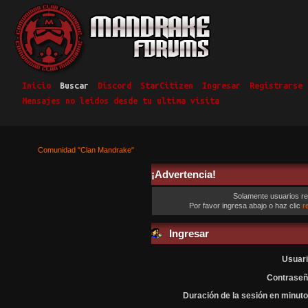
Inicio
Buscar
Discord
StarCitizen
Ingresar
Registrarse
Mensajes no leidos desde tu ultima visita
Comunidad "Clan Mandrake"
¡Advertencia!
Solamente usuarios re
Por favor ingresa abajo o haz clic
r
Ingresar
Usuari
Contraseñ
Duración de la sesión en minuto