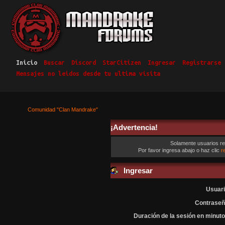
Inicio
Buscar
Discord
StarCitizen
Ingresar
Registrarse
Mensajes no leidos desde tu ultima visita
Comunidad "Clan Mandrake"
¡Advertencia!
Solamente usuarios re
Por favor ingresa abajo o haz clic
r
Ingresar
Usuari
Contraseñ
Duración de la sesión en minuto