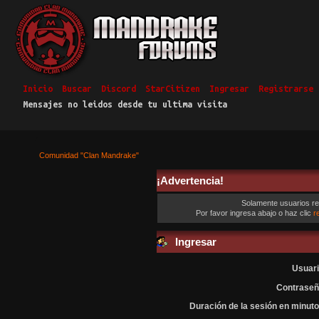
Inicio
Buscar
Discord
StarCitizen
Ingresar
Registrarse
Mensajes no leidos desde tu ultima visita
Comunidad "Clan Mandrake"
¡Advertencia!
Solamente usuarios re
Por favor ingresa abajo o haz clic
r
Ingresar
Usuari
Contraseñ
Duración de la sesión en minuto